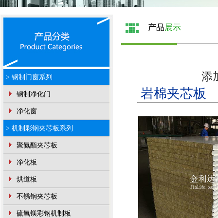
产品
展示
添加
> 钢制门窗系列
岩棉夹芯板
钢制净化门
净化窗
> 机制彩钢夹芯板系列
聚氨酯夹芯板
净化板
烘道板
不锈钢夹芯板
硫氧镁彩钢机制板