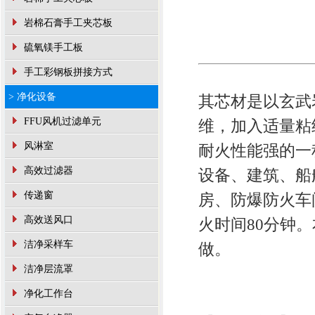
岩棉石膏手工夹芯板
硫氧镁手工板
手工彩钢板拼接方式
> 净化设备
其芯材是以玄武
FFU风机过滤单元
维，加入适量粘
风淋室
耐火性能强的一
高效过滤器
设备、建筑、船
传递窗
房、防爆防火车
高效送风口
火时间80分钟。
洁净采样车
做。
洁净层流罩
净化工作台