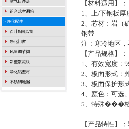
空气自净器
【材料适用】：
组合式空调箱
1、上/下钢板厚度
> 净化配件
2、芯材：岩（矿
百叶&回风窗
钢带
净化门窗
注：寒冷地区，
风量调节阀
【产品规格】：
新型散流板
1、有效宽度：95
净化铝型材
2、板面形式：
不锈钢地漏
3、板面保护形式
4、颜色：可选
5、特殊���
【产品特性】：