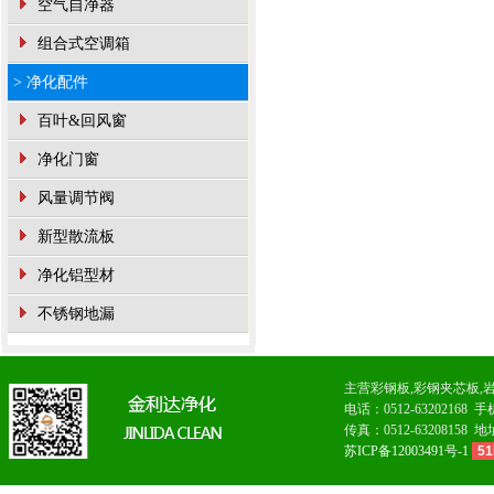
空气自净器
组合式空调箱
> 净化配件
百叶&回风窗
净化门窗
风量调节阀
新型散流板
净化铝型材
不锈钢地漏
主营
彩钢板
,
彩钢夹芯板
,
电话：0512-6320216
传真：0512-63208
苏ICP备12003491号-1
51