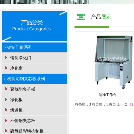
产品
展示
> 钢制门窗系列
钢制净化门
净化窗
> 机制彩钢夹芯板系列
聚氨酯夹芯板
洁净工作台
净化板
总条数：3 总页数：1
首页 上一页
[1]
烘道板
不锈钢夹芯板
硫氧镁彩钢机制板