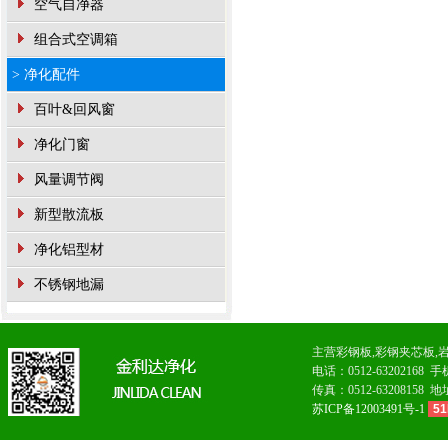
空气自净器
组合式空调箱
> 净化配件
百叶&回风窗
净化门窗
风量调节阀
新型散流板
净化铝型材
不锈钢地漏
主营
彩钢板
,
彩钢夹芯板
,
电话：0512-632021
传真：0512-63208
苏ICP备12003491号-1
51