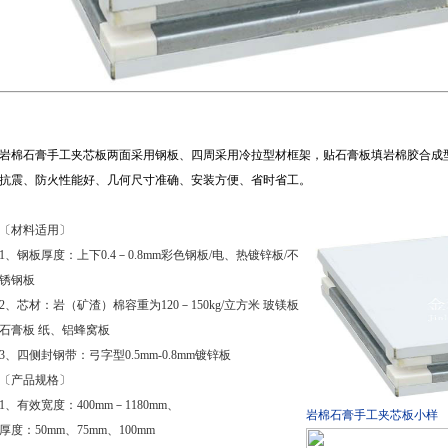
岩棉石膏手工夹芯板两面采用钢板、四周采用冷拉型材框架，贴石膏板填岩棉胶合成
抗震、防火性能好、几何尺寸准确、安装方便、省时省工。
〔材料适用〕
1、钢板厚度：上下0.4－0.8mm彩色钢板/电、热镀锌板/不
锈钢板
2、芯材：岩（矿渣）棉容重为120－150kg/立方米 玻镁板
石膏板 纸、铝蜂窝板
3、四侧封钢带：弓字型0.5mm-0.8mm镀锌板
〔产品规格〕
1、有效宽度：400mm－1180mm、
岩棉石膏手工夹芯板小样
厚度：50mm、75mm、100mm