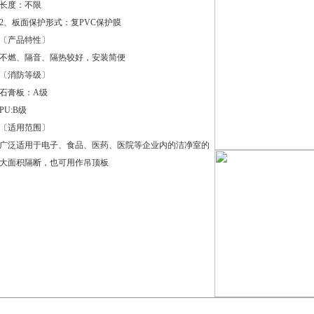
长度：不限
2、板面保护形式：复PVC保护膜
〔产品特性〕
不燃、隔音、隔热较好，安装简便
〔消防等级〕
石膏板：A级
PU:B级
〔适用范围〕
广泛适用于电子、食品、医药、医院等企业内的洁净室的
大面积隔断，也可用作吊顶板