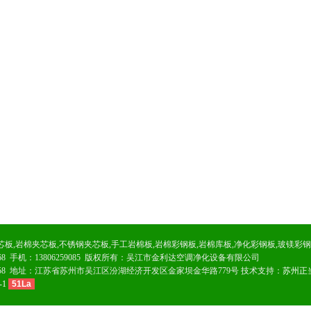
芯板
,
岩棉夹芯板
,
不锈钢夹芯板
,
手工岩棉板
,
岩棉彩钢板
,
岩棉库板
,
净化彩钢板
,
玻镁彩钢
02168 手机：13806259085 版权所有：吴江市金利达空调净化设备有限公司
208158 地址：江苏省苏州市吴江区汾湖经济开发区金家坝金华路779号 技术支持：
苏州正
-1
51La