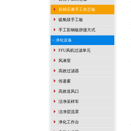
岩棉石膏手工夹芯板
硫氧镁手工板
手工彩钢板拼接方式
> 净化设备
FFU风机过滤单元
风淋室
高效过滤器
传递窗
高效送风口
洁净采样车
洁净层流罩
净化工作台