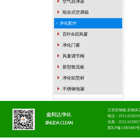
空气自净器
组合式空调箱
> 净化配件
百叶&回风窗
净化门窗
风量调节阀
新型散流板
净化铝型材
不锈钢地漏
主营
彩钢板
,
彩钢夹
电话：0512-632
传真：0512-63
苏ICP备12003491号